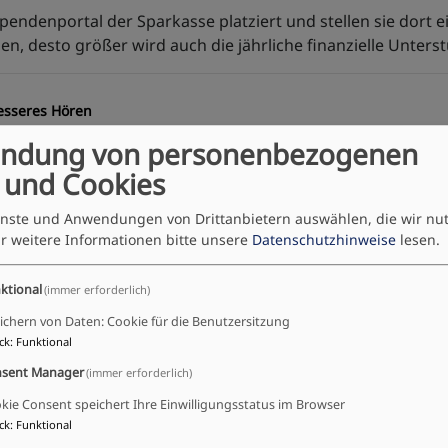
ndenportal der Sparkasse platziert und stellen sie dort ei
, desto größer wird auch die jährliche finanzielle Unterst
esseres Hören
ist die Martin-Luther-Gemeinde sehr vielfältig aufgestell
ndung von personenbezogenen
über technische Anlagen benötigen. Um den dafür nötigen
 und Cookies
nd Verstärkertechnik investiert. So können wir Sprache UN
ienste und Anwendungen von Drittanbietern auswählen, die wir nu
on lange Thema. Bei der Konzeption der neuen Tonanlage a
r weitere Informationen bitte unsere
Datenschutzhinweise
lesen.
rung, weswegen wir mittig vor dem Altarpodest eine Induk
s 30.000 Euro gekostet hat, bitten wir um Spenden.
ktional
(immer erforderlich)
ichern von Daten: Cookie für die Benutzersitzung
ck
:
Funktional
sent Manager
(immer erforderlich)
kie Consent speichert Ihre Einwilligungsstatus im Browser
andra Windisch wird von uns zu 50% mit-finanziert.
ck
:
Funktional
nder- und Jugendarbeit, die wir in unserer Gemeinde stärken