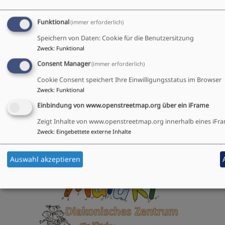
https://dechsendorf.dlrg.de/
Funktional
(immer erforderlich)
Organisierte Nachbarschaftshilfe Dechsendorf
Speichern von Daten: Cookie für die Benutzersitzung
Zweck
:
Funktional
http://www.organisiertenachbarschaftshilfe.de/inde
Consent Manager
(immer erforderlich)
Cookie Consent speichert Ihre Einwilligungsstatus im Browser
Zweck
:
Funktional
Einbindung von www.openstreetmap.org über ein iFrame
Zeigt Inhalte von www.openstreetmap.org innerhalb eines iFra
Zweck
:
Eingebettete externe Inhalte
Wir sind vernetzt mit:
Auswahl akzeptieren