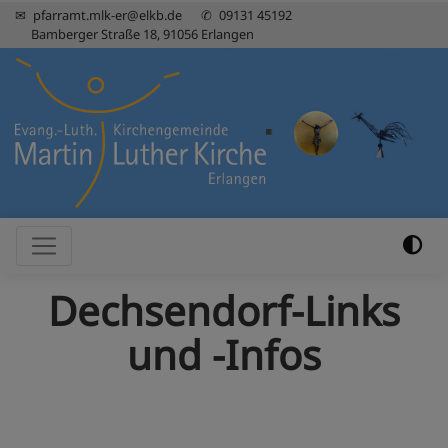
Direkt
pfarramt.mlk-er@elkb.de
09131 45192
Bamberger Straße 18, 91056 Erlangen
zum
Inhalt
Hauptnavigation
Dechsendorf-Links
und -Infos